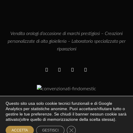
Vendita orologi d’occasione di marchi prestigiosi – Creazioni
personalizzate di alta gioielleria – Laboratorio specializzato per
riparazioni
Questo sito usa solo cookie tecnici funzionali e di Google
Analytics per statistiche anonime. Puoi accettare/rifiutare tutto o
gestire le tue preferenze. Se chiudi il banner nessun cookie sarà
© Minuti Preziosi P.IVA. 06333071212 | Powered by
Agenzia di
attivato(oltre quello di memorizzazione della scelta stessa).
Pubblicità a Napoli AT ADV
Close GDPR Cookie Banner
PRIVACY
ACCETTA
GESTISCI